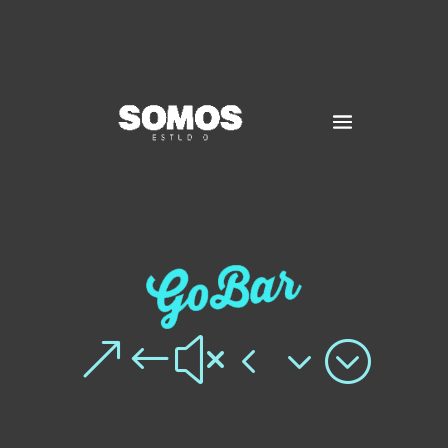
&#x43;