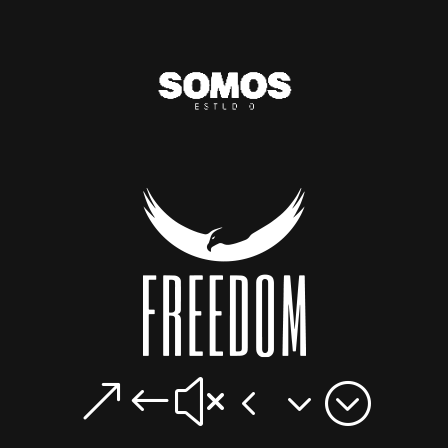
&#x43;