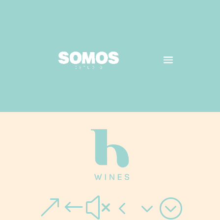
&#x43;