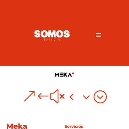
&#x43;
Meka
Servicios