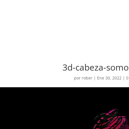
3d-cabeza-somo
por
rober
|
Ene 30, 2022
|
0