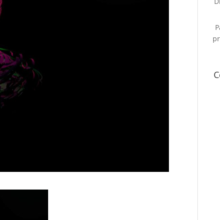
D
P
pr
C