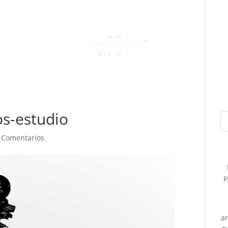
os-estudio
 Comentarios
P
a