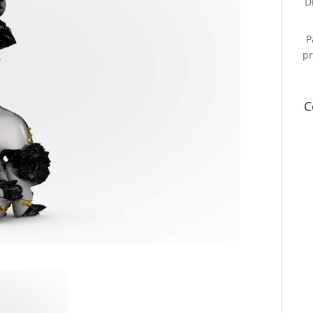
D
P
pr
C