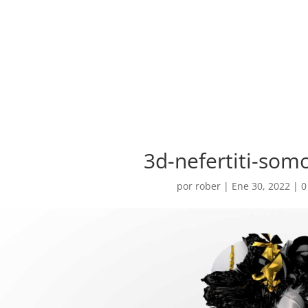
3d-nefertiti-som
por
rober
|
Ene 30, 2022
|
0