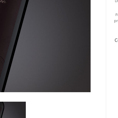
D
P
pr
C