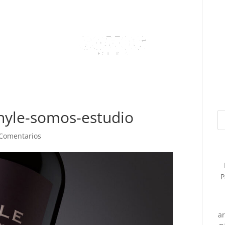
phyle-somos-estudio
 Comentarios
P
a