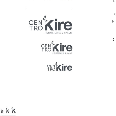
D
P
pr
C