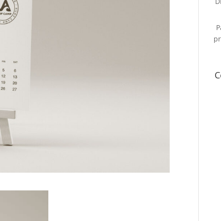
D
P
pr
C