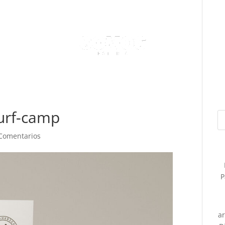
surf-camp
Comentarios
P
a