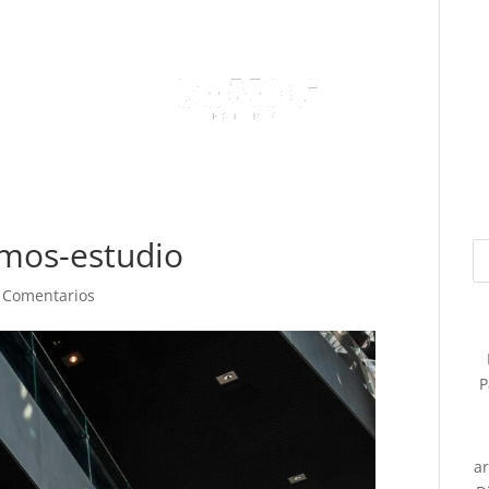
omos-estudio
 Comentarios
P
a