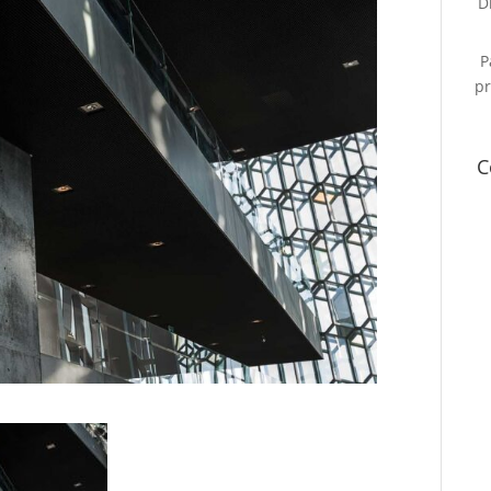
D
P
pr
C