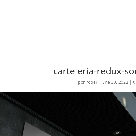
carteleria-redux-s
por
rober
|
Ene 30, 2022
|
0