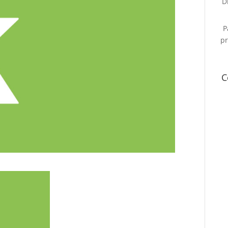
D
P
pr
C