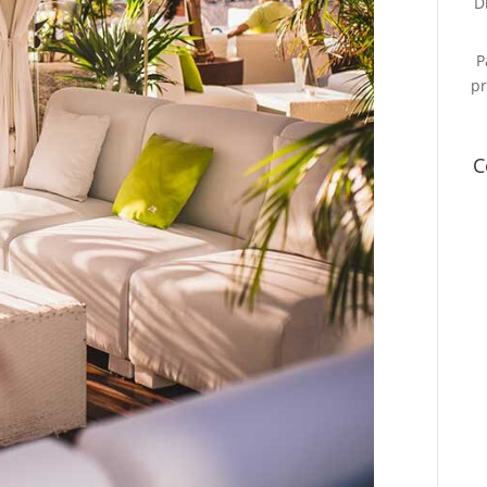
D
P
pr
C