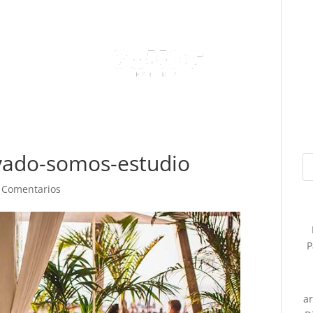
rvado-somos-estudio
 Comentarios
P
a