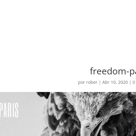
freedom-p
por
rober
|
Abr 10, 2020
|
0