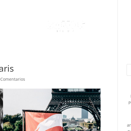
aris
 Comentarios
P
a