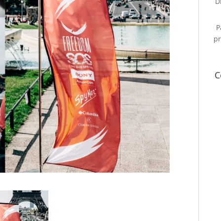
D
P
pr
C