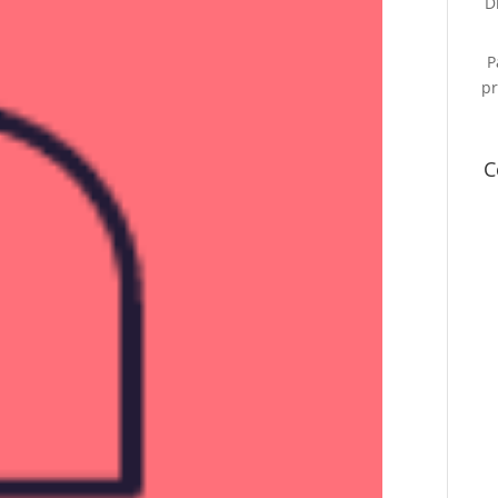
D
P
pr
C