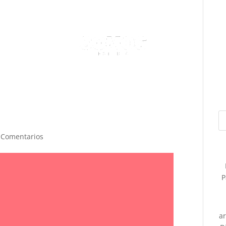
 Comentarios
P
a