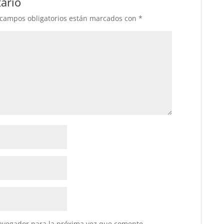
ario
 campos obligatorios están marcados con
*
avegador para la próxima vez que comente.