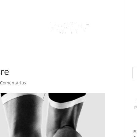
are
 Comentarios
P
a