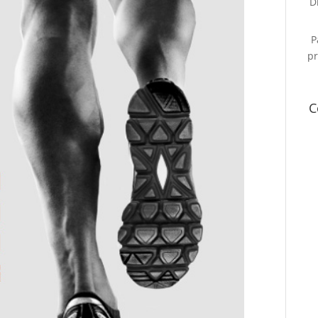
D
P
pr
C