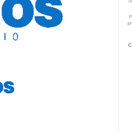
D
P
pr
C