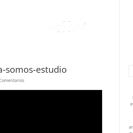
ba-somos-estudio
 Comentarios
P
a