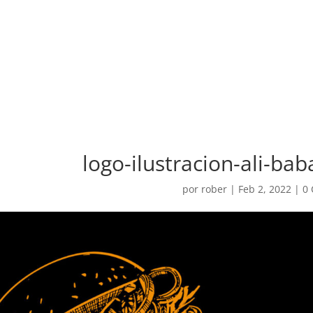
logo-ilustracion-ali-ba
por
rober
|
Feb 2, 2022
|
0