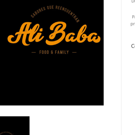
D
P
pr
C