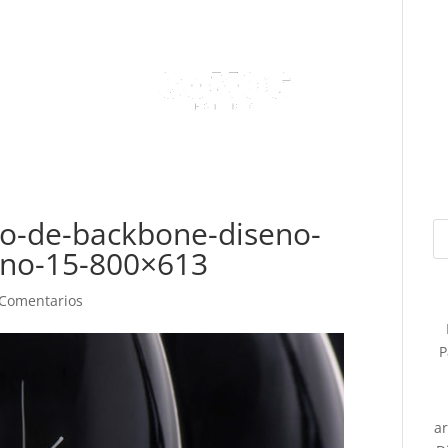
co-de-backbone-diseno-
ino-15-800×613
 Comentarios
P
a