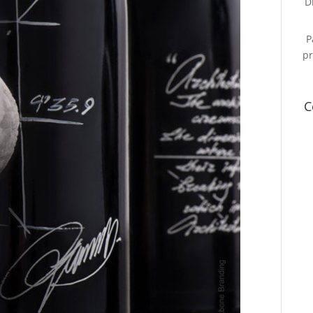
D
P
pr
C