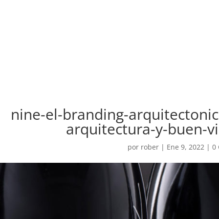
nine-el-branding-arquitectoni
arquitectura-y-buen-v
por
rober
|
Ene 9, 2022
|
0