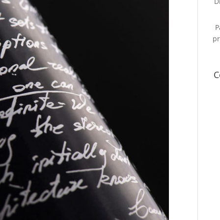
D
P
pr
C