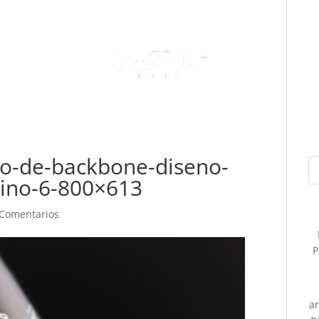
co-de-backbone-diseno-
vino-6-800×613
 Comentarios
P
a