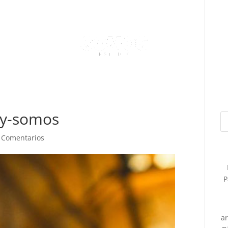
y-somos
 Comentarios
P
a