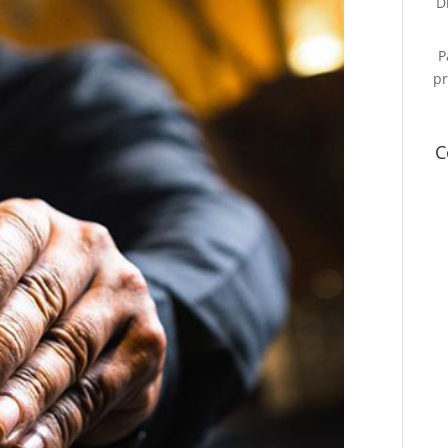
D
P
pr
C