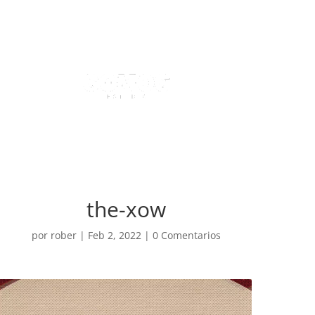
the-xow
por
rober
|
Feb 2, 2022
|
0 Comentarios
Reproductor
de